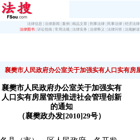
法律信息
|
法律新闻
|
案例
|
精品文章
|
刑事法律
|
民事法律
|
经济法律
法律图书
|
诉讼指南
|
常用法规
|
法律实务
|
法律释义
|
法律问答
|
法规解读
襄樊市人民政府办公室关于加强实有人口实有房
襄樊市人民政府办公室关于加强实有
人口实有房屋管理推进社会管理创新
的通知
（襄樊政办发[2010]29号）