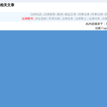
相关文章
法律信息
|
法律新闻
|
案例
|
精品文章
|
刑事法律
|
民事法律
|
法律图书
|
诉讼指南
|
常用法规
|
法律实务
|
法律释义
|
法律问答
|
法
此内容摘录于：互联网
法搜 Copy